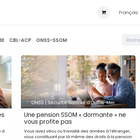
Blog
Infos utiles
Français
BE
CBL-ACP
ONSS-SSOM
ONSS | Sécurité Sociale d’Outre-Mer
es
Une pension SSOM « dormante » ne
vous profite pas
é à
Vous avez vécu ou travaillé des années à l’étranger,
vous constituant par là même des droits à la pension