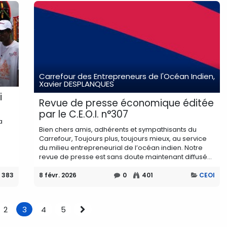
Carrefour des Entrepreneurs de l'Océan Indien,
Xavier DESPLANQUES
i
Revue de presse économique éditée
par le C.E.O.I. n°307
a
Bien chers amis, adhérents et sympathisants du
Carrefour, Toujours plus, toujours mieux, au service
du milieu entrepreneurial de l’océan indien. Notre
revue de presse est sans doute maintenant diffusé...
383
8 févr. 2026
0
401
CEOI
2
3
4
5