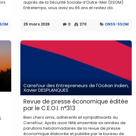
ors
auprès de la Sécurité Sociale d’Outre-Mer (SSOM).
Entretemps, vous avez eu 66 ans et restez da...
SSOM
29 mars 2026
0
270
ONSS-SSOM
Carrefour des Entrepreneurs de l'Océan Indien,
Xavier DESPLANQUES
Revue de presse économique éditée
par le C.E.O.I. n°313
Bien chers amis, adhérents et sympathisants du
,
Carrefour, Après avoir fêté ensemble six années de
parutions hebdomadaires de la revue de presse
économique élaborée et publiée par le bureau de