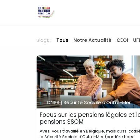
Se rendre au contenu
Page d'accueil
Événements
Blogs :
Tous
Notre Actualité
CEOI
UF
ONSS | Sécurité Sociale d’Outre-Mer
Focus sur les pensions légales et l
pensions SSOM
Avez-vous travaillé en Belgique, mais aussi cotis
la Sécurité Sociale d’Outre-Mer (carrière hors