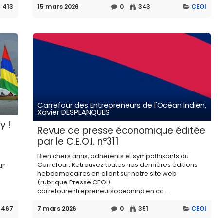
413
15 mars 2026
0
343
CEOI
Carrefour des Entrepreneurs de l'Océan Indien,
Xavier DESPLANQUES
y !
Revue de presse économique éditée
par le C.E.O.I. n°311
Bien chers amis, adhérents et sympathisants du
Carrefour, Retrouvez toutes nos dernières éditions
ur
hebdomadaires en allant sur notre site web
(rubrique Presse CEOI)
carrefourentrepreneursoceanindien.co...
467
7 mars 2026
0
351
CEOI