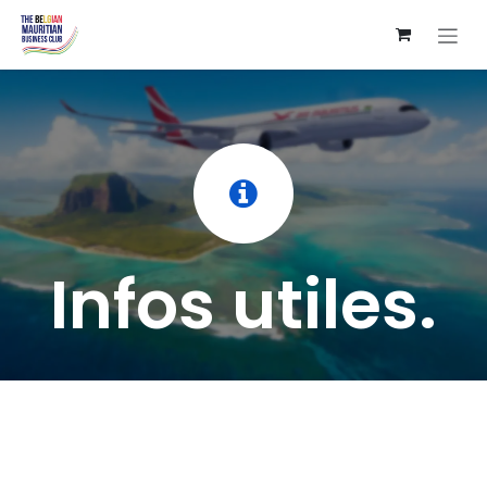
Se rendre au contenu
Infos utiles.