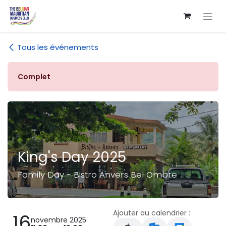
Se rendre au contenu
Tous les événements
Complet
King's Day 2025
Family Day - Bistro Anvers Bel Ombre
Ajouter au calendrier :
16
novembre 2025