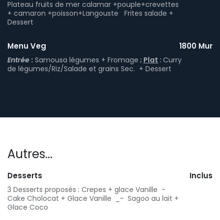
Plateau fruits de mer calamar +pouple+crevettes
+ camaron +poisson+Langouste Frites salade +
Dessert
Menu Veg
1800 Mur
Entrée :
Samousa légumes + Fromage
;
Plat
:
Curry
de légumes/Riz/Salade et grains Sec. + Dessert
Autres...
Desserts
Inclus
3 Desserts proposés : Crepes + glace Vanille -
Cake Cholocat + Glace Vanille _- Sagoo au lait +
Glace Coco