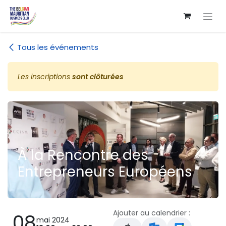
Se rendre au contenu
Tous les événements
Les inscriptions
sont clôturées
À la Rencontre des
Entrepreneurs Européens
Ajouter au calendrier :
08
mai 2024