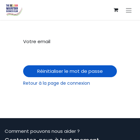
Se rendre au contenu
Votre email
Réinitialiser le mot de passe
Retour à la page de connexion
Comment pouvons nous aider ?