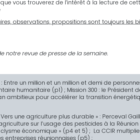
ue vous trouverez de l’intérêt à la lecture de cett
e
es, observations, propositions sont toujours les b
de notre revue de presse de la semaine.
, : Entre un million et un million et demi de personn
taire humanitaire (p1) ; Mission 300 : le Présiden
n ambitieux pour accélérer la transition énergéti
 « Vers une agriculture plus durable » : Perceval Gail
’agriculture sur l’usage des pesticides à la Réunion
aclysme économique » (p4 et 5) ; La CCIR multiplie l
es entreprises réunionnaises (p5) ;