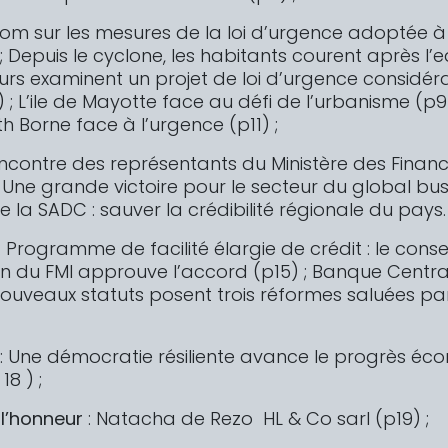
oom sur les mesures de la loi d’urgence adoptée à
; Depuis le cyclone, les habitants courent après l’e
teurs examinent un projet de loi d’urgence considé
) ; L’ile de Mayotte face au défi de l’urbanisme (p9 
th Borne face à l’urgence (p11) ;
contre des représentants du Ministère des Finan
 Une grande victoire pour le secteur du global busi
 la SADC : sauver la crédibilité régionale du pays.
 : Programme de facilité élargie de crédit : le consei
on du FMI approuve l’accord (p15) ; Banque Centra
nouveaux statuts posent trois réformes saluées par
: Une démocratie résiliente avance le progrès éc
18 ) ;
 l’honneur
: Natacha de Rezo HL & Co sarl (p19) ;