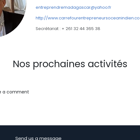
entreprendremadagascar@yahoo.fr
http://www.carrefourentrepreneursoceanindien.c
Secrétariat : + 261 32 44 365 38
Nos prochaines activités
ve a comment
Send us a message