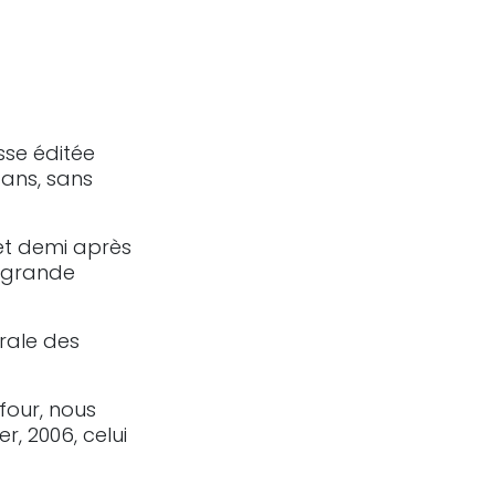
sse éditée
ans, sans
 et demi après
n grande
rale des
four, nous
, 2006, celui