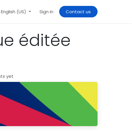
Contact us
English (US)
Sign in
e éditée
ts yet