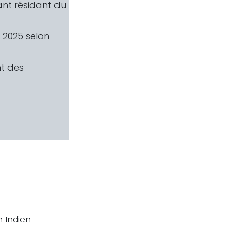
nt résidant du
 2025 selon
;
t des
 Indien