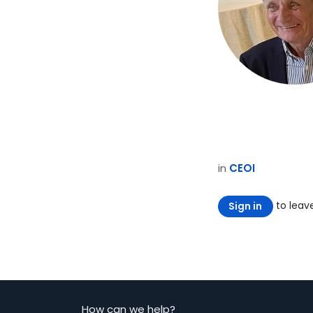
in
CEOI
to lea
Sign in
How can we help?