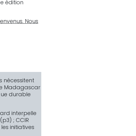
e édition
ienvenus. Nous
es nécessitent
t de Madagascar
que durable
lard interpelle
 (p3) ; CCIR
es initiatives