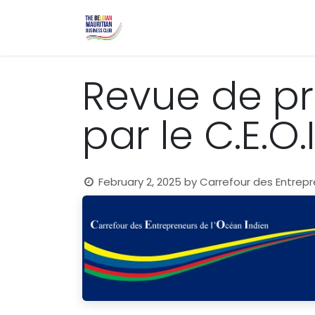
Skip to Content
Home
Events
Blog
Useful 
Revue de p
par le C.E.O.
February 2, 2025
by
Carrefour des Entrepr