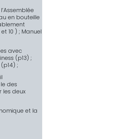
 l’Assemblée
au en bouteille
rablement
et 10 ) ; Manuel
ces avec
ness (p13) ;
 (p14) ;
l
le des
 les deux
onomique et la