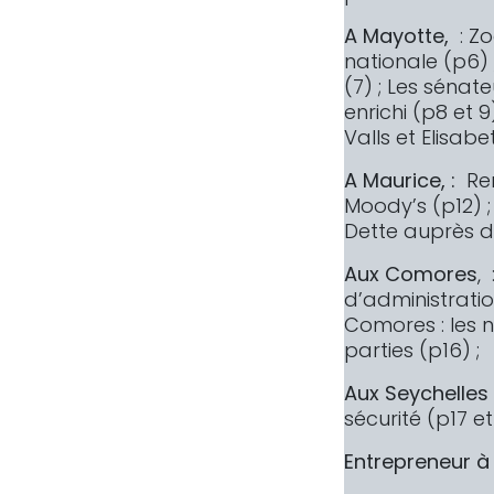
A Mayotte,
: Z
nationale (p6) 
(7) ; Les séna
enrichi (p8 et 9
Valls et Elisabe
A Maurice, :
Ren
Moody’s (p12) ;
Dette auprès de
Aux Comores
,
d’administrati
Comores : les 
parties (p16) ;
Aux Seychelles
sécurité (p17 et 
Entrepreneur à