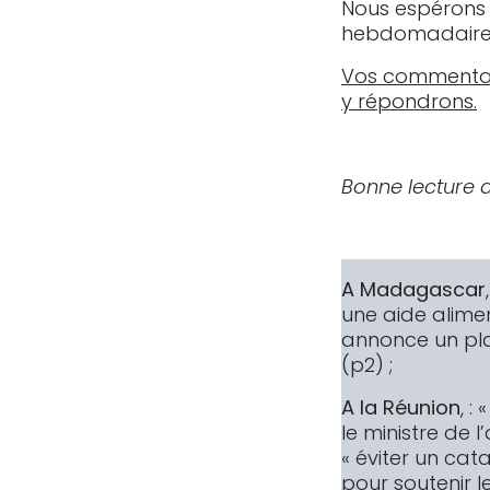
Nous espérons q
hebdomadair
Vos commentair
y répondrons.
Bonne lecture 
A Madagascar
une aide alimen
annonce un pla
(p2) ;
A la Réunion
, :
le ministre de l
« éviter un cat
pour soutenir l