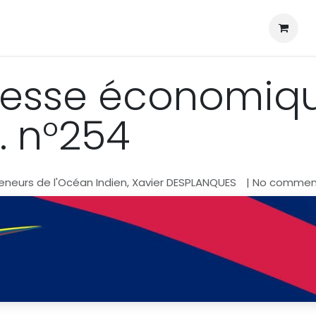
information
resse économiqu
I. n°254
eneurs de l'Océan Indien, Xavier DESPLANQUES
| No commen