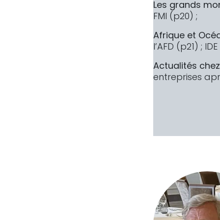
Les grands mo
FMI (p20) ;
Afrique et Océ
l’AFD (p21) ; ID
Actualités che
entreprises ap