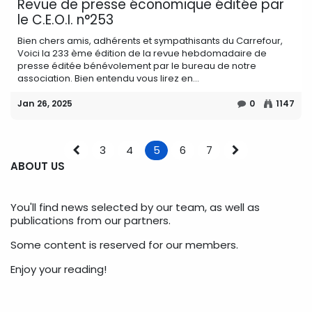
Revue de presse économique éditée par
le C.E.O.I. n°253
Bien chers amis, adhérents et sympathisants du Carrefour,
Voici la 233 ème édition de la revue hebdomadaire de
presse éditée bénévolement par le bureau de notre
association. Bien entendu vous lirez en...
Jan 26, 2025
0
1147
3
4
5
6
7
ABOUT US
You'll find news selected by our team, as well as
publications from our partners.
Some content is reserved for our members.
Enjoy your reading!